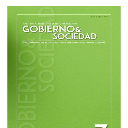
##plugins.themes.bootstrap3.article.sidebar#