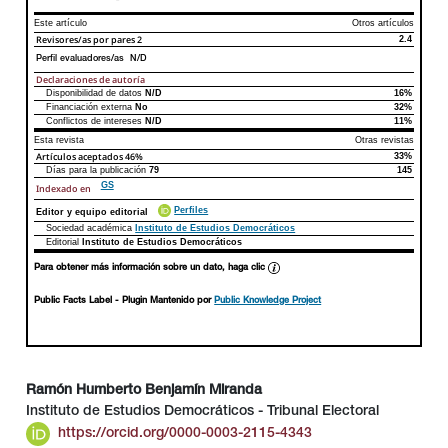
Este artículo
Otros artículos
Revisores/as por pares
2
2.4
Perfil evaluadores/as N/D
Declaraciones de autoría
Disponibilidad de datos
N/D
16%
Declaraciones de autoría
Este artículo
Otros artículos
Financiación externa
No
32%
Conflictos de intereses
N/D
11%
Esta revista
Otras revistas
Artículos aceptados
46%
33%
Días para la publicación
79
145
GS
Indexado en
Perfiles
Editor y equipo editorial
Sociedad académica
Instituto de Estudios Democráticos
Editorial
Instituto de Estudios Democráticos
Para obtener más información sobre un dato, haga clic
Public Facts Label
- Plugin Mantenido por
Public Knowledge Project
Ramón Humberto Benjamín Miranda
Instituto de Estudios Democráticos - Tribunal Electoral
##plugins.themes.bootstrap3.article.main##
https://orcid.org/0000-0003-2115-4343