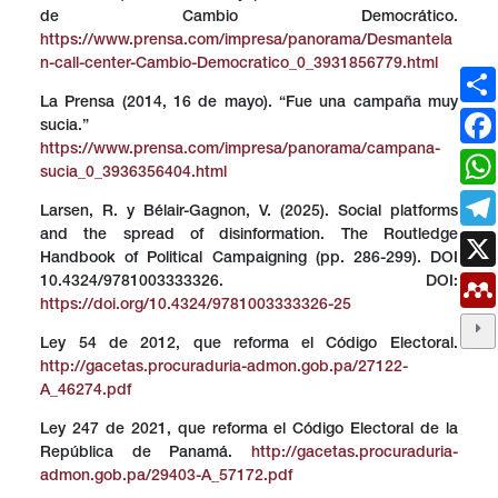
de Cambio Democrático.
https://www.prensa.com/impresa/panorama/Desmantela
n-call-center-Cambio-Democratico_0_3931856779.html
La Prensa (2014, 16 de mayo). “Fue una campaña muy
sucia.”
https://www.prensa.com/impresa/panorama/campana-
sucia_0_3936356404.html
Larsen, R. y Bélair-Gagnon, V. (2025). Social platforms
and the spread of disinformation. The Routledge
Handbook of Political Campaigning (pp. 286-299). DOI
10.4324/9781003333326. DOI:
https://doi.org/10.4324/9781003333326-25
Ley 54 de 2012, que reforma el Código Electoral.
http://gacetas.procuraduria-admon.gob.pa/27122-
A_46274.pdf
Ley 247 de 2021, que reforma el Código Electoral de la
República de Panamá.
http://gacetas.procuraduria-
admon.gob.pa/29403-A_57172.pdf