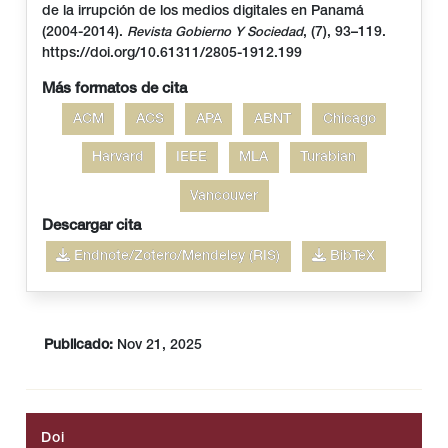
de la irrupción de los medios digitales en Panamá
(2004-2014).
, (7), 93–119.
Revista Gobierno Y Sociedad
https://doi.org/10.61311/2805-1912.199
Más formatos de cita
ACM
ACS
APA
ABNT
Chicago
Harvard
IEEE
MLA
Turabian
Vancouver
Descargar cita
Endnote/Zotero/Mendeley (RIS)
BibTeX
Publicado:
Nov 21, 2025
Doi