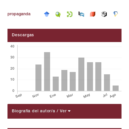
propaganda
Descargas
Biografía del autor/a
/ Ver
##plugins.themes.bootstrap3.article.details##