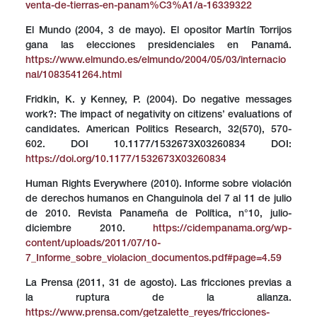
venta-de-tierras-en-panam%C3%A1/a-16339322
El Mundo (2004, 3 de mayo). El opositor Martín Torrijos
gana las elecciones presidenciales en Panamá.
https://www.elmundo.es/elmundo/2004/05/03/internacio
nal/1083541264.html
Fridkin, K. y Kenney, P. (2004). Do negative messages
work?: The impact of negativity on citizens’ evaluations of
candidates. American Politics Research, 32(570), 570-
602. DOI 10.1177/1532673X03260834 DOI:
https://doi.org/10.1177/1532673X03260834
Human Rights Everywhere (2010). Informe sobre violación
de derechos humanos en Changuinola del 7 al 11 de julio
de 2010. Revista Panameña de Política, n°10, julio-
diciembre 2010.
https://cidempanama.org/wp-
content/uploads/2011/07/10-
7_Informe_sobre_violacion_documentos.pdf#page=4.59
La Prensa (2011, 31 de agosto). Las fricciones previas a
la ruptura de la alianza.
https://www.prensa.com/getzalette_reyes/fricciones-