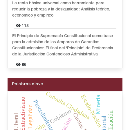
La renta básica universal como herramienta para
reducir la pobreza y la desigualdad: Análisis teórico,
económico y empírico
118
El Principio de Supremacía Constitucional como base
para la admisión de los Amparos de Garantías
Constitucionales: El final del ‘Principio’ de Preferencia
de la Jurisdicción Contencioso Administrativa
86
Palabras clave
Consulta Ciudadana
Estado-Nación
Minería
Extractivismo
Procedimiento
Legalidad
Gobierno