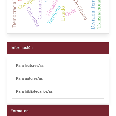
Transnacionalización
Cuotas De Género
Democracia Liberal
División Territorial
Virtualización
Corrupción
Cantones
Territorio
Estado
Colombia
Ocde
Información
Para lectores/as
Para autores/as
Para bibliotecarios/as
Formatos