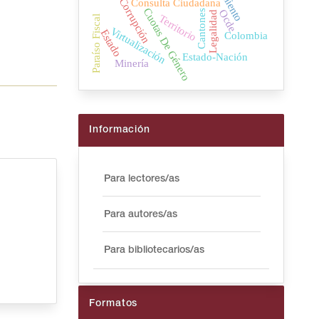
Corrupción
Consulta Ciudadana
Cuotas De Género
Ocde
Cantones
Legalidad
Territorio
Paraíso Fiscal
Virtualización
Estado
Colombia
Estado-Nación
Minería
Información
Para lectores/as
Para autores/as
Para bibliotecarios/as
Formatos