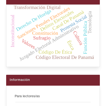
Transformación Digital
Sanciones Penales Electorales
Derecho De Huelga
Delitos Electorales
Canal De Panamá
Tecnología
Protesta Social
Inconstitucional
Función Pública
Juzgado Electoral Administrativo
Cultura
Constitución
Sufragio
Valores
Ética
Código De Ética
Código Electoral De Panamá
Información
Para lectores/as