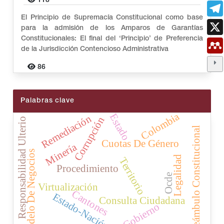
118
El Principio de Supremacía Constitucional como base
para la admisión de los Amparos de Garantías
Constitucionales: El final del ‘Principio’ de Preferencia
de la Jurisdicción Contencioso Administrativa
86
Palabras clave
Colombia
Estado
Remediación
Corrupción
Responsabilidad Ulterio
Preámbulo Constitucional
Cuotas De Género
Minería
Modelo De Negocios
Legalidad
Territorio
Procedimiento
Ocde
Virtualización
Cantones
Estado-Nación
Consulta Ciudadana
Gobierno