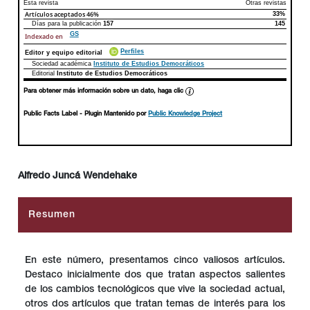
Esta revista
Otras revistas
Artículos aceptados
46%
33%
Días para la publicación
157
145
GS
Indexado en
Perfiles
Editor y equipo editorial
Sociedad académica
Instituto de Estudios Democráticos
Editorial
Instituto de Estudios Democráticos
Para obtener más información sobre un dato, haga clic
Public Facts Label
- Plugin Mantenido por
Public Knowledge Project
Alfredo Juncá Wendehake
##plugins.themes.bootstrap3.article.main##
Resumen
En este número, presentamos cinco valiosos artículos.
Destaco inicialmente dos que tratan aspectos salientes
de los cambios tecnológicos que vive la sociedad actual,
otros dos artículos que tratan temas de interés para los