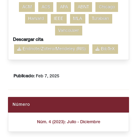
ACM
ACS
APA
ABNT
Chicago
Harvard
IEEE
MLA
Turabian
Vancouver
Descargar cita
Endnote/Zotero/Mendeley (RIS)
BibTeX
Publicado:
Feb 7, 2025
Número
Núm. 4 (2023): Julio - Diciembre