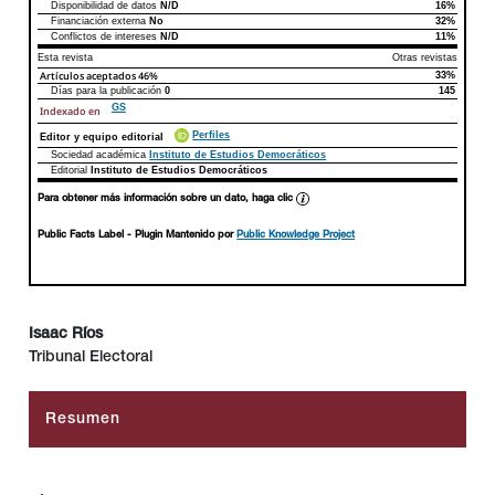
Disponibilidad de datos
N/D
16%
Declaraciones de autoría
Este artículo
Otros artículos
Financiación externa
No
32%
Conflictos de intereses
N/D
11%
Esta revista
Otras revistas
Artículos aceptados
46%
33%
Días para la publicación
0
145
GS
Indexado en
Perfiles
Editor y equipo editorial
Sociedad académica
Instituto de Estudios Democráticos
Editorial
Instituto de Estudios Democráticos
Para obtener más información sobre un dato, haga clic
Public Facts Label
- Plugin Mantenido por
Public Knowledge Project
Isaac Ríos
Tribunal Electoral
##plugins.themes.bootstrap3.article.main##
Resumen
.