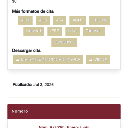
30
Más formatos de cita
ACM
ACS
APA
ABNT
Chicago
Harvard
IEEE
MLA
Turabian
Vancouver
Descargar cita
Endnote/Zotero/Mendeley (RIS)
BibTeX
Publicado:
Jul 3, 2026
Número
Núm. 9 (2026): Enero-Junio