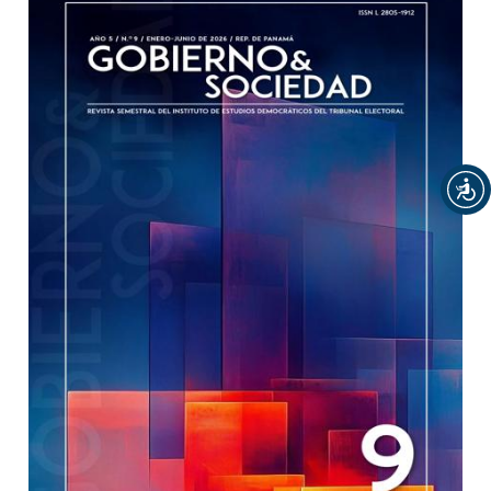
##plugins.themes.bootstrap3.article.sidebar#