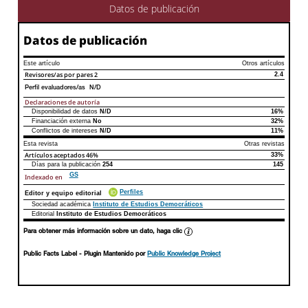
Datos de publicación
Datos de publicación
Este artículo
Otros artículos
Revisores/as por pares
2
2.4
Perfil evaluadores/as N/D
Declaraciones de autoría
Disponibilidad de datos
N/D
16%
Declaraciones de autoría
Este artículo
Otros artículos
Financiación externa
No
32%
Conflictos de intereses
N/D
11%
Esta revista
Otras revistas
Artículos aceptados
46%
33%
Días para la publicación
254
145
GS
Indexado en
Perfiles
Editor y equipo editorial
Sociedad académica
Instituto de Estudios Democráticos
Editorial
Instituto de Estudios Democráticos
Para obtener más información sobre un dato, haga clic
Public Facts Label
- Plugin Mantenido por
Public Knowledge Project