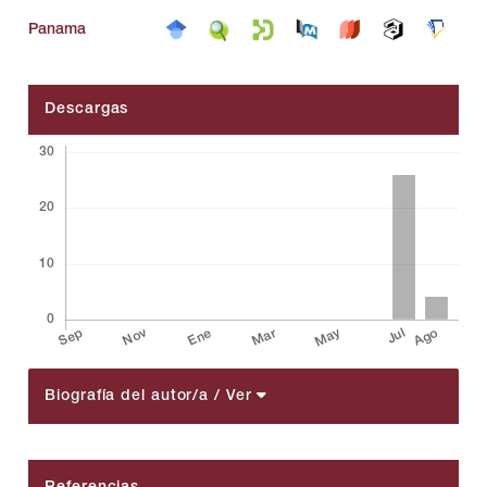
Panama
Descargas
Biografía del autor/a
/ Ver
##plugins.themes.bootstrap3.article.details##