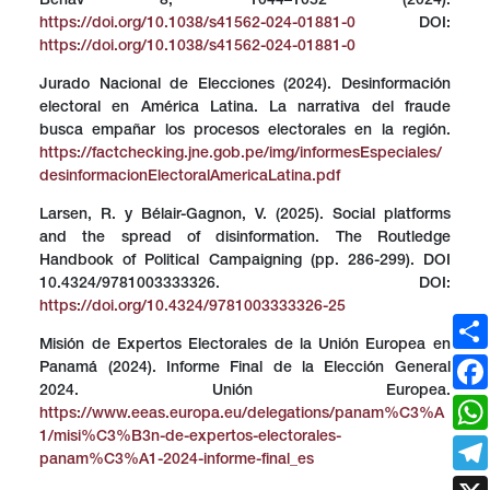
Behav 8, 1044–1052 (2024).
https://doi.org/10.1038/s41562-024-01881-0
DOI:
https://doi.org/10.1038/s41562-024-01881-0
Jurado Nacional de Elecciones (2024). Desinformación
electoral en América Latina. La narrativa del fraude
busca empañar los procesos electorales en la región.
https://factchecking.jne.gob.pe/img/informesEspeciales/
desinformacionElectoralAmericaLatina.pdf
Larsen, R. y Bélair-Gagnon, V. (2025). Social platforms
and the spread of disinformation. The Routledge
Handbook of Political Campaigning (pp. 286-299). DOI
10.4324/9781003333326. DOI:
https://doi.org/10.4324/9781003333326-25
Misión de Expertos Electorales de la Unión Europea en
Panamá (2024). Informe Final de la Elección General
2024. Unión Europea.
https://www.eeas.europa.eu/delegations/panam%C3%A
1/misi%C3%B3n-de-expertos-electorales-
panam%C3%A1-2024-informe-final_es