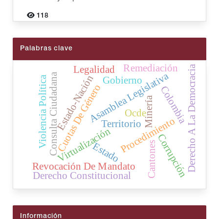
118
Palabras clave
Remediación
Derecho A La Democracia
Legalidad
Asamblea Legislativa
Consulta Ciudadana
Estado-Nación
Gobierno
Violencia Política
Cuotas De Género
Colombia
Minería
Ocde
Procedimiento
Territorio
Virtualización
Corrupción
Cantones
Estado
Revocación De Mandato
Derecho Constitucional
Información