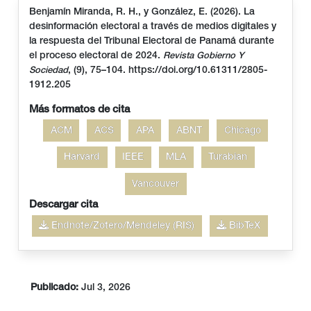
Benjamín Miranda, R. H., y González, E. (2026). La
desinformación electoral a través de medios digitales y
la respuesta del Tribunal Electoral de Panamá durante
el proceso electoral de 2024.
Revista Gobierno Y
, (9), 75–104. https://doi.org/10.61311/2805-
Sociedad
1912.205
Más formatos de cita
ACM
ACS
APA
ABNT
Chicago
Harvard
IEEE
MLA
Turabian
Vancouver
Descargar cita
Endnote/Zotero/Mendeley (RIS)
BibTeX
Publicado:
Jul 3, 2026