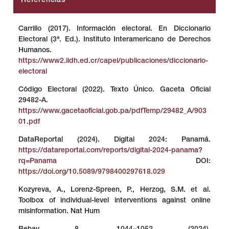
Referencias
Carrillo (2017). Información electoral. En Diccionario
Electoral (3ª. Ed.). Instituto Interamericano de Derechos
Humanos.
https://www2.iidh.ed.cr/capel/publicaciones/diccionario-
electoral
Código Electoral (2022). Texto Único. Gaceta Oficial
29482-A.
https://www.gacetaoficial.gob.pa/pdfTemp/29482_A/903
01.pdf
DataReportal (2024). Digital 2024: Panamá.
https://datareportal.com/reports/digital-2024-panama?
rq=Panama
DOI:
https://doi.org/10.5089/9798400297618.029
Kozyreva, A., Lorenz-Spreen, P., Herzog, S.M. et al.
Toolbox of individual-level interventions against online
misinformation. Nat Hum