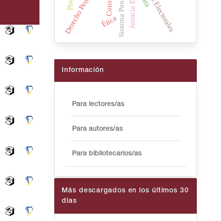
Derecho Penal Electoral
Justicia Electoral
Ética
Información
Para lectores/as
Para autores/as
Para bibliotecarios/as
Más descargados en los últimos 30
días