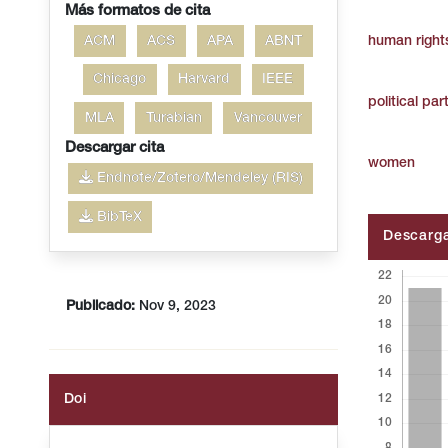
Más formatos de cita
ACM
ACS
APA
ABNT
human right
Chicago
Harvard
IEEE
political par
MLA
Turabian
Vancouver
Descargar cita
women
Endnote/Zotero/Mendeley (RIS)
BibTeX
Descarg
Publicado:
Nov 9, 2023
Doi