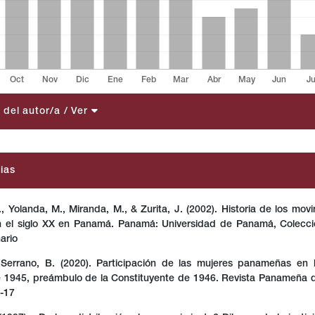
a del autor/a
/ Ver
s.themes.bootstrap3.article.details##
ias
F., Yolanda, M., Miranda, M., & Zurita, J. (2002). Historia de los mov
n el siglo XX en Panamá. Panamá: Universidad de Panamá, Colecc
ario
 Serrano, B. (2020). Participación de las mujeres panameñas en l
 1945, preámbulo de la Constituyente de 1946. Revista Panameña 
5-17