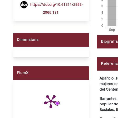
https://doi.org/10.61311/2953-
2965.131
Dimensions
Biografí
##plugin
Referenc
PlumX
Aparicio, 
mujeres e
del Centen
Barrantes
popular de
Sociales, 