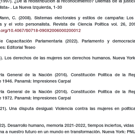
 (1997). ¿De la redistribución al reconocimiento? Dilemas de la justici
lista» . La Nueva Izquierda, 1-30
ann, C. (2008). Sistemas electorales y estilos de campaña: Los
 y el voto personalista. Revista de Ciencia Política vol. 26, 20
oi.org/10.4067/S0718-090X2006000200012
 de Capacitación Parlamentaria (2022). Parlamento y democracia 
es: Editorial Teseo
). Los derechos de las mujeres son derechos humanos. Nueva York
ría General de la Nación (2016). Constitución Política de la Re
 1946. Panamá: Impresiones Carpal
ría General de la Nación (2016). Constitución Política de la Re
 1972. Panamá: Impresiones Carpal
1). Una disputa desigual: Violencia contra las mujeres en políti
2). Desarrollo humano, memoria 2021-2022, tiempos inciertos, vidas 
a a nuestro futuro en un mundo en transformación. Nueva York: PN