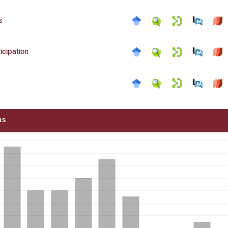
s
ticipation
as