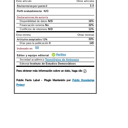
Este artículo
Otros artículos
Revisores/as por pares
0
2.4
Perfil evaluadores/as N/D
Declaraciones de autoría
Disponibilidad de datos
N/D
16%
Declaraciones de autoría
Este artículo
Otros artículos
Financiación externa
No
32%
Conflictos de intereses
N/D
11%
Esta revista
Otras revistas
Artículos aceptados
12%
33%
Días para la publicación
0
145
GS
Indexado en
Perfiles
Editor y equipo editorial
Sociedad académica
Tecnológico de Antioquia
Editorial
Instituto de Estudios Democráticos
Para obtener más información sobre un dato, haga clic
Public Facts Label
- Plugin Mantenido por
Public Knowledge
Project