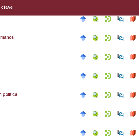
 clave
umanos
n política