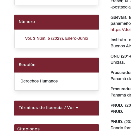
Fraser, N.
«postsocia
Guevara M
Número
panameños
https://d
Vol. 3 Núm. 5 (2023): Enero-Junio
Instituto
Buenos Air
ONU (2014
Unidas.
Sección
Procuradu
Panamá de
Derechos Humanos
Procuradu
Panamá de
PNUD. (202
Términos de licencia
/ Ver
PNUD.
PNUD. (202
Dando form
Citaciones