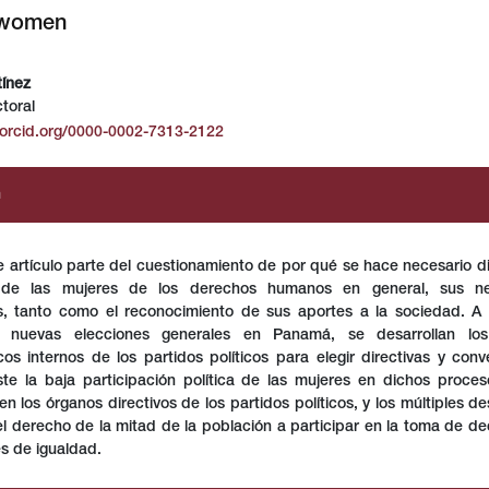
f women
ínez
ctoral
r##
s.themes.bootstrap3.article.main##
/orcid.org/0000-0002-7313-2122
n
e artículo parte del cuestionamiento de por qué se hace necesario dis
 de las mujeres de los derechos humanos en general, sus ne
as, tanto como el reconocimiento de sus aportes a la sociedad. A
e nuevas elecciones generales en Panamá, se desarrollan lo
os internos de los partidos políticos para elegir directivas y conv
te la baja participación política de las mujeres en dichos proce
en los órganos directivos de los partidos políticos, y los múltiples de
el derecho de la mitad de la población a participar en la toma de de
s de igualdad.