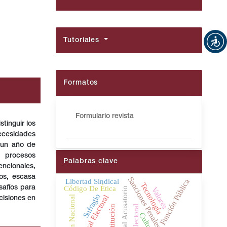
Tutoriales
Formatos
Formulario revista
tinguir los
cesidades
 un año de
s procesos
Palabras clave
encionales,
sos, escasa
Sanciones Penales Electorales
Libertad Sindical
Función Pública
Tecnología
Código De Ética
safíos para
Valores
Sistema Penal Acusatorio
Sufragio
Plan Nacional
cisiones en
Constitución
Cultura