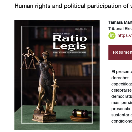
Human rights and political participation o
Tamara Mart
Tribunal Ele
##plugins.themes.bootstrap3.article.sideba
##plugin
https:/
Resume
El present
derechos
específic
celebrars
democrátic
más persis
presencia 
sustentar 
condicione