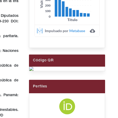
a en la era
 Diputados
9-230 DOI:
paritaria.
: Naciones
Código QR
pública de
pública de
Perfiles
ca. Panamá:
inestables.
UD