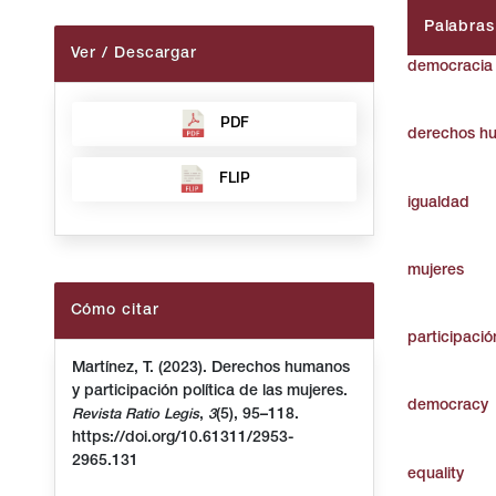
Palabras
Ver / Descargar
democracia
PDF
derechos h
FLIP
igualdad
mujeres
Cómo citar
participació
Martínez, T. (2023). Derechos humanos
y participación política de las mujeres.
democracy
,
(5), 95–118.
Revista Ratio Legis
3
https://doi.org/10.61311/2953-
2965.131
equality