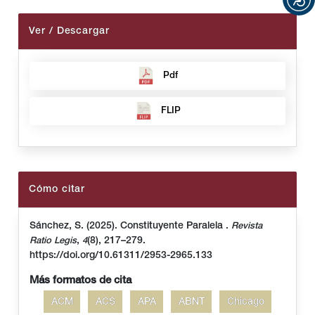
Ver / Descargar
Pdf
FLIP
Cómo citar
Sánchez, S. (2025). Constituyente Paralela .
Revista
,
(8), 217–279.
Ratio Legis
4
https://doi.org/10.61311/2953-2965.133
Más formatos de cita
ACM
ACS
APA
ABNT
Chicago