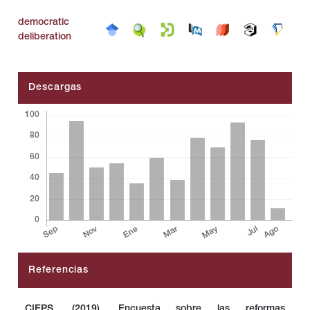
democratic
deliberation
Descargas
Referencias
##plugins.themes.bootstrap3.article.details##
CIEPS. (2019). Encuesta sobre las reformas