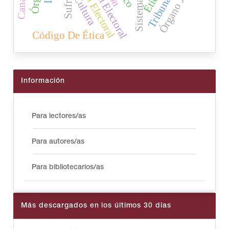
Órgano Judicial
Ética
Cultura
Código De Ética
Información
Para lectores/as
Para autores/as
Para bibliotecarios/as
Más descargados en los últimos 30 días