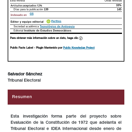
Esta revista
Otras revistas
Artículos aceptados
12%
33%
Días para la publicación
139
145
GS
Indexado en
Perfiles
Editor y equipo editorial
Sociedad académica
Tecnológico de Antioquia
Editorial
Instituto de Estudios Democráticos
Para obtener más información sobre un dato, haga clic
Public Facts Label
- Plugin Mantenido por
Public Knowledge Project
Salvador Sánchez
Tribunal Electoral
##plugins.themes.bootstrap3.article.main##
Resumen
Esta investigación forma parte del proyecto sobre
Evaluación de la Constitución de 1972 que adelanta el
Tribunal Electoral e IDEA Internacional desde enero de