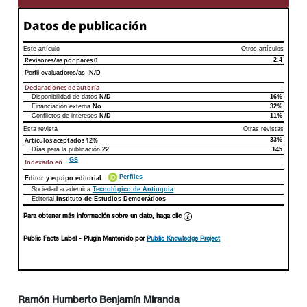
Datos de publicación
Este artículo
Otros artículos
Revisores/as por pares
0
2.4
Perfil evaluadores/as N/D
Declaraciones de autoría
Disponibilidad de datos
N/D
16%
Declaraciones de autoría
Este artículo
Otros artículos
Financiación externa
No
32%
Conflictos de intereses
N/D
11%
Esta revista
Otras revistas
Artículos aceptados
12%
33%
Días para la publicación
22
145
GS
Indexado en
Perfiles
Editor y equipo editorial
Sociedad académica
Tecnológico de Antioquia
Editorial
Instituto de Estudios Democráticos
Para obtener más información sobre un dato, haga clic
Public Facts Label
- Plugin Mantenido por
Public Knowledge Project
Ramón Humberto Benjamín Miranda