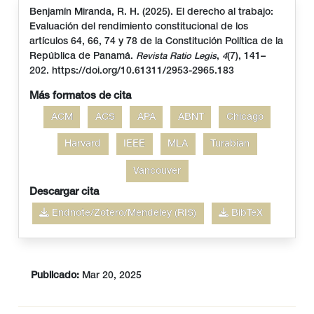
Benjamín Miranda, R. H. (2025). El derecho al trabajo:
Evaluación del rendimiento constitucional de los
artículos 64, 66, 74 y 78 de la Constitución Política de la
República de Panamá.
,
(7), 141–
Revista Ratio Legis
4
202. https://doi.org/10.61311/2953-2965.183
Más formatos de cita
ACM
ACS
APA
ABNT
Chicago
Harvard
IEEE
MLA
Turabian
Vancouver
Descargar cita
Endnote/Zotero/Mendeley (RIS)
BibTeX
Publicado:
Mar 20, 2025