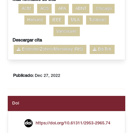
ACM
ACS
APA
ABNT
Chicago
Harvard
IEEE
MLA
Turabian
Vancouver
Descargar cita
Endnote/Zotero/Mendeley (RIS)
BibTeX
Publicado:
Dec 27, 2022
Doi
https://doi.org/10.61311/2953-2965.74