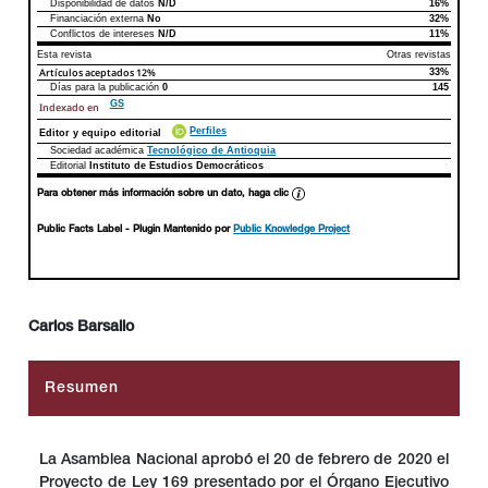
Disponibilidad de datos
N/D
16%
Declaraciones de autoría
Este artículo
Otros artículos
Financiación externa
No
32%
Conflictos de intereses
N/D
11%
Esta revista
Otras revistas
Artículos aceptados
12%
33%
Días para la publicación
0
145
GS
Indexado en
Perfiles
Editor y equipo editorial
Sociedad académica
Tecnológico de Antioquia
Editorial
Instituto de Estudios Democráticos
Para obtener más información sobre un dato, haga clic
Public Facts Label
- Plugin Mantenido por
Public Knowledge Project
Carlos Barsallo
##plugins.themes.bootstrap3.article.main##
Resumen
La Asamblea Nacional aprobó el 20 de febrero de 2020 el
Proyecto de Ley 169 presentado por el Órgano Ejecutivo