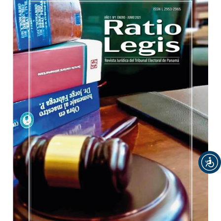
##plugins.themes.bootstrap3.article.sidebar#