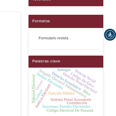
Formatos
Formulario revista
Palabras clave
Sufragio
Juzgado Electoral Administrativo
Protesta Social
Derecho Económico
Derecho Penal Electoral
Código De Ética
Delitos Electorales
Tribunal Electoral
Valores
Justicia Electoral
Ética
Cultura
Función Pública
Sistema Penal Acusatorio
Constitución
Sanciones Penales Electorales
Código Electoral De Panamá