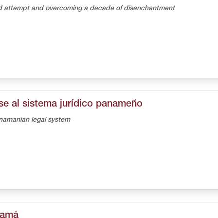
led attempt and overcoming a decade of disenchantment
rse al sistema jurídico panameño
Panamanian legal system
namá