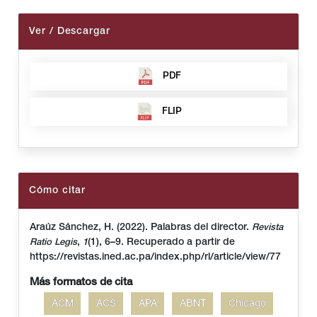
Ver / Descargar
PDF
FLIP
Cómo citar
Araúz Sánchez, H. (2022). Palabras del director.
Revista
,
(1), 6–9. Recuperado a partir de
Ratio Legis
1
https://revistas.ined.ac.pa/index.php/rl/article/view/77
Más formatos de cita
ACM
ACS
APA
ABNT
Chicago