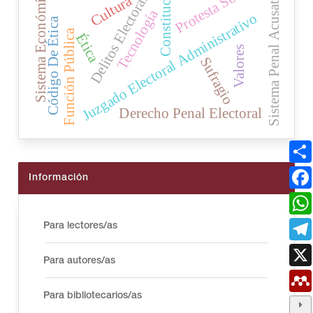
Sistema Penal Acusatorio
Protesta Social
Constitución
Delitos Electorales
Sistema Económico
Cultura
Tecnología
Juzgado Electoral Administrativo
Código De Ética
Función Pública
Ética
Valores
Sufragio
Derecho Penal Electoral
Información
Para lectores/as
Para autores/as
Para bibliotecarios/as