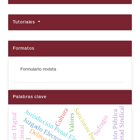
Tutoriales
Formatos
Formulario revista
Palabras clave
Libertad Sindical
Cultura
Jurisdicción Penal Electoral
Función Pública
Valores
Sufragio