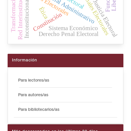
Sanciones Penales Electorales
Transformación Digital
Juzgado Electoral Administrativo
Red Interinstitucional
Delitos Electorales
Inconstitucional
Justicia Electoral
Ética
Constitución
Sistema Económico
Derecho Penal Electoral
Información
Para lectores/as
Para autores/as
Para bibliotecarios/as